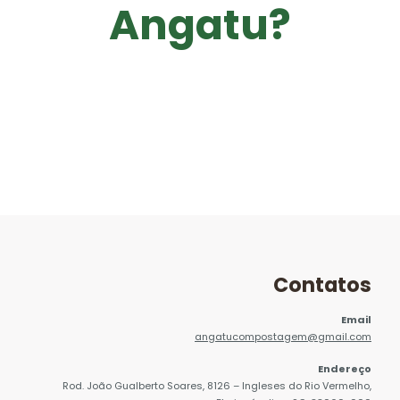
Angatu?
Contatos
Email
angatucompostagem@gmail.com
Endereço
Rod. João Gualberto Soares, 8126 – Ingleses do Rio Vermelho,