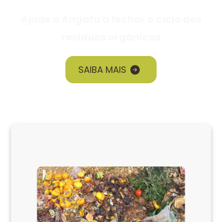
Ajude a Angatu a fechar o ciclo dos
resíduos orgânicos
SAIBA MAIS