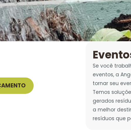
Evento
Se você traba
eventos, a Ang
tornar seu eve
RÇAMENTO
Temos soluçõe
gerados resíd
a melhor desti
resíduos que 