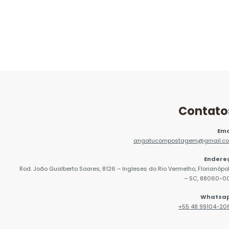
Contato
Ema
angatucompostagem@gmail.c
Endere
Rod. João Gualberto Soares, 8126 – Ingleses do Rio Vermelho, Florianópol
– SC, 88060-0
Whatsa
+55 48 99104-20