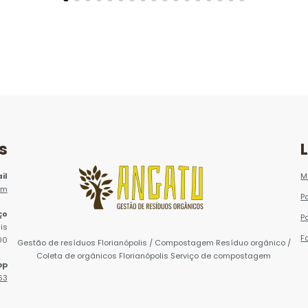
s
il
M
om
P
ço
P
is
F
00
Gestão de resíduos Florianópolis / Compostagem Resíduo orgânico /
Coleta de orgânicos Florianópolis Serviço de compostagem
pp
63