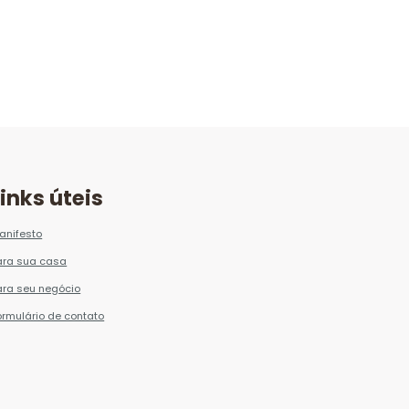
Links úteis
anifesto
ara sua casa
ara seu negócio
ormulário de contato